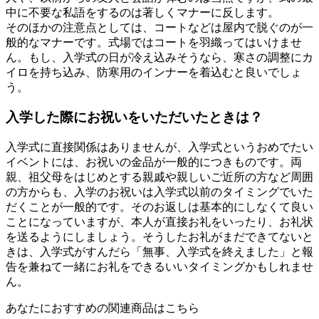
中に不要な私語をするのは著しくマナーに反します。
そのほかの注意点としては、コートなどは屋内で脱ぐのが一
般的なマナーです。式場ではコートを羽織ってはいけませ
ん。もし、入学式の日が冷え込みそうなら、寒さの調整にカ
イロを持ち込み、防寒用のインナーを着込むと良いでしょ
う。
入学した際にお祝いをいただいたときは？
入学式に直接関係はありませんが、入学式というおめでたい
イベントには、お祝いの金品が一般的につきものです。両
親、祖父母をはじめとする親戚や親しいご近所の方など周囲
の方からも、入学のお祝いは入学式以前のタイミングでいた
だくことが一般的です。そのお返しは基本的にしなくて良い
ことになっていますが、本人が直接お礼をいったり、お礼状
を送るようにしましょう。そうしたお礼がまだできてないと
きは、入学式がすんだら「無事、入学式を終えました」と報
告を兼ねて一緒にお礼をできるいいタイミングかもしれませ
ん。
あなたにおすすめの関連商品はこちら