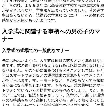
じですが陸軍とは異なり前を合わせる方法がホック式でし
た。その後、１８８６年には高等師範学校でも詰襟式の制服
が制定されるなど、学生服が広まっていきました。昔の進学
率は高くないため、詰襟式の学生服にはエリートへの憧れの
感情から人気があったようです。
入学式に関連する事柄への男の子のマ
ナー
入学式の式場での一般的なマナー
先にも触れたように、入学式は節目の式典という真面目な行
事です。式の進行を妨げるような行為は絶対に避けなければ
なりません。そのために気をつけるべきこととしては、たと
えばスマートフォンなどの通信端末の電源を切っておくこと
があげられます。マナーモードなど、音がならなくても振動
音が気になる場合もあります。もちろん、式の最中にスマー
トフォンでいろいろと操作するのもやめましょう。また、音
という点では、私語も慎みましょう。入学という新しい環境
への期待感もあって高揚した気分から、新しく知り合った友
人や、以前からの友人と会話が弾むのは当然ですが、式の最