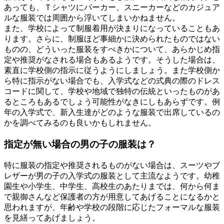
あっても、Ｔシャツにパーカー、スニーカーなどのカジュア
ルな服装では周囲から浮いてしまいかねません。
また、学校によって制服着用が決まりになっていることもあ
ります。さらに、制服ほど事細かに決められたものではない
ものの、どういった服装をすべきかについて、あらかじめ指
定や推奨がなされる場合もあるようです。そうした場合は、
素直に学校側の指示に従うようにしましょう。また学校側か
ら特に指示がない場合でも、入学式などの式典の際のドレス
コードに関して、学校や地域で独特の伝統といったものがあ
るところもあるでしょう可能性がなきにしもあらずです。例
年の入学式で、新入生達がどのような服装で出席しているの
かを調べてみるのも良いかもしれません。
指定が無い場合の男の子の服装は？
特に服装の指定や推奨されるものがない場合は、スーツやブ
レザーが男の子の入学式の服装として主流なようです。幼稚
園生や小学生、中学生、高校生のあたりまでは、何から何ま
で親御さんなど保護者の方が用意してあげることになるかと
思われますが、年齢や学校の段階に応じたフォーマルな服装
を見繕ってあげましょう。