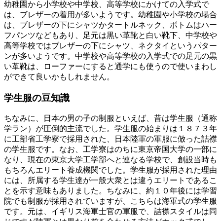
幼稚園から小学校や中学校、高等学校にかけての入学式で
は、ブレザーの着用が多いようです。幼稚園や小学校の場合
は、ブレザーの下にシャツかタートルネック、ボトムはハー
フパンツなどもあり、足元は黒い革靴と白い靴下、中学校や
高等学校ではブレザーの下にシャツ、ネクタイというパター
ンが多いようです。中学校や高等学校の入学式での足元の黒
い革靴は、ローファーにすると通学にも使うので使いまわし
ができて良いかもしれません。
学生服の豆知識
ちなみに、日本の男の子の制服といえば、昔は学生服（通称
学ラン）が圧倒的主流でした。学生服の始まりは１８７３年
に工部省工学寮で採用された、日本陸軍の軍服に倣った詰襟
の学生服です。なお、工学寮はのちに東京帝国大学の一部に
なり、現在の東京大学工学部へと連なる学校で、創設当時も
もちろんエリート養成機関でした。学生服が採用された理由
には、所属する学生達が一般大衆とは違うエリートであるこ
とを示す意味もありました。ちなみに、約１０年後には学習
院でも制服が採用されていますが、こちらは海軍式の学生服
です。元は、イギリス海軍士官の軍服で、詰襟スタイルは同