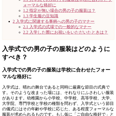
ォーマルな格好に
1.2
指定が無い場合の男の子の服装は？
1.3
学生服の豆知識
2
入学式に関連する事柄への男の子のマナー
2.1
入学式の式場での一般的なマナー
2.2
入学した際にお祝いをいただいたときは？
入学式での男の子の服装はどのように
すべき？
入学式での男の子の服装は学校に合わせたフォー
マルな格好に
入学式は、晴れの舞台であると同時に厳粛な節目の式典で
す。そのような改まった場には、それなりにふさわしい服装
があります。幼稚園から小学校、中学校、高等学校、大学、
大学院、専門学校と学校の種類を問わず、入学式という節目
の儀式にはその年齢や学校に応じた、ある程度フォーマルな
服装が求められるものです。もし仮に「ご自由な格好で」と