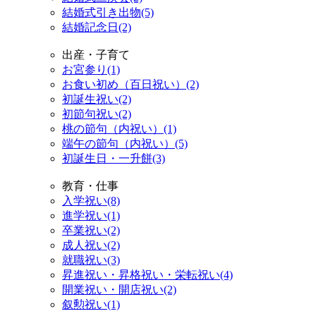
結婚式引き出物(5)
結婚記念日(2)
出産・子育て
お宮参り(1)
お食い初め（百日祝い）(2)
初誕生祝い(2)
初節句祝い(2)
桃の節句（内祝い）(1)
端午の節句（内祝い）(5)
初誕生日・一升餅(3)
教育・仕事
入学祝い(8)
進学祝い(1)
卒業祝い(2)
成人祝い(2)
就職祝い(3)
昇進祝い・昇格祝い・栄転祝い(4)
開業祝い・開店祝い(2)
叙勲祝い(1)