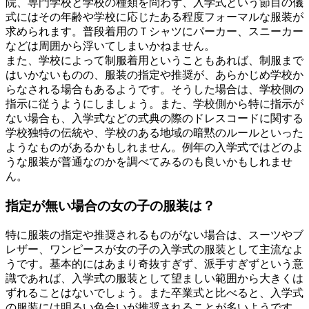
院、専門学校と学校の種類を問わず、入学式という節目の儀
式にはその年齢や学校に応じたある程度フォーマルな服装が
求められます。普段着用のＴシャツにパーカー、スニーカー
などは周囲から浮いてしまいかねません。
また、学校によって制服着用ということもあれば、制服まで
はいかないものの、服装の指定や推奨が、あらかじめ学校か
らなされる場合もあるようです。そうした場合は、学校側の
指示に従うようにしましょう。また、学校側から特に指示が
ない場合も、入学式などの式典の際のドレスコードに関する
学校独特の伝統や、学校のある地域の暗黙のルールといった
ようなものがあるかもしれません。例年の入学式ではどのよ
うな服装が普通なのかを調べてみるのも良いかもしれませ
ん。
指定が無い場合の女の子の服装は？
特に服装の指定や推奨されるものがない場合は、スーツやブ
レザー、ワンピースが女の子の入学式の服装として主流なよ
うです。基本的にはあまり奇抜すぎず、派手すぎずという意
識であれば、入学式の服装として望ましい範囲から大きくは
ずれることはないでしょう。また卒業式と比べると、入学式
の服装には明るい色合いが推奨されることが多いようです。