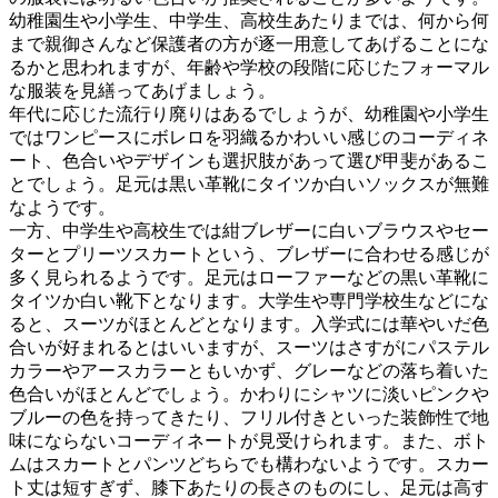
幼稚園生や小学生、中学生、高校生あたりまでは、何から何
まで親御さんなど保護者の方が逐一用意してあげることにな
るかと思われますが、年齢や学校の段階に応じたフォーマル
な服装を見繕ってあげましょう。
年代に応じた流行り廃りはあるでしょうが、幼稚園や小学生
ではワンピースにボレロを羽織るかわいい感じのコーディネ
ート、色合いやデザインも選択肢があって選び甲斐があるこ
とでしょう。足元は黒い革靴にタイツか白いソックスが無難
なようです。
一方、中学生や高校生では紺ブレザーに白いブラウスやセー
ターとプリーツスカートという、ブレザーに合わせる感じが
多く見られるようです。足元はローファーなどの黒い革靴に
タイツか白い靴下となります。大学生や専門学校生などにな
ると、スーツがほとんどとなります。入学式には華やいだ色
合いが好まれるとはいいますが、スーツはさすがにパステル
カラーやアースカラーともいかず、グレーなどの落ち着いた
色合いがほとんどでしょう。かわりにシャツに淡いピンクや
ブルーの色を持ってきたり、フリル付きといった装飾性で地
味にならないコーディネートが見受けられます。また、ボト
ムはスカートとパンツどちらでも構わないようです。スカー
ト丈は短すぎず、膝下あたりの長さのものにし、足元は高す