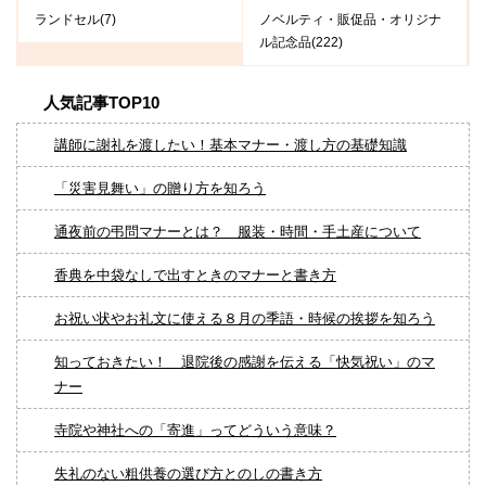
ランドセル(7)
ノベルティ・販促品・オリジナ
ル記念品(222)
人気記事TOP10
講師に謝礼を渡したい！基本マナー・渡し方の基礎知識
「災害見舞い」の贈り方を知ろう
通夜前の弔問マナーとは？ 服装・時間・手土産について
香典を中袋なしで出すときのマナーと書き方
お祝い状やお礼文に使える８月の季語・時候の挨拶を知ろう
知っておきたい！ 退院後の感謝を伝える「快気祝い」のマ
ナー
寺院や神社への「寄進」ってどういう意味？
失礼のない粗供養の選び方とのしの書き方