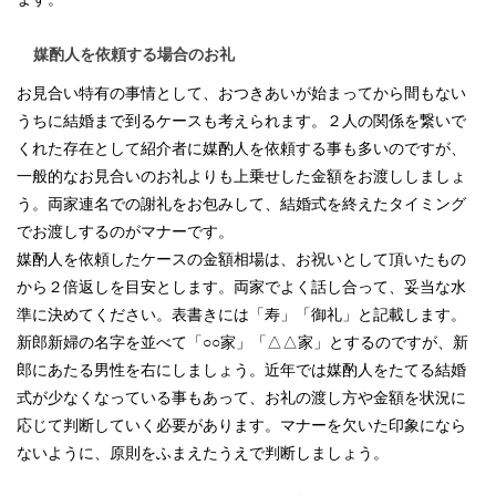
媒酌人を依頼する場合のお礼
お見合い特有の事情として、おつきあいが始まってから間もない
うちに結婚まで到るケースも考えられます。２人の関係を繋いで
くれた存在として紹介者に媒酌人を依頼する事も多いのですが、
一般的なお見合いのお礼よりも上乗せした金額をお渡ししましょ
う。両家連名での謝礼をお包みして、結婚式を終えたタイミング
でお渡しするのがマナーです。
媒酌人を依頼したケースの金額相場は、お祝いとして頂いたもの
から２倍返しを目安とします。両家でよく話し合って、妥当な水
準に決めてください。表書きには「寿」「御礼」と記載します。
新郎新婦の名字を並べて「○○家」「△△家」とするのですが、新
郎にあたる男性を右にしましょう。近年では媒酌人をたてる結婚
式が少なくなっている事もあって、お礼の渡し方や金額を状況に
応じて判断していく必要があります。マナーを欠いた印象になら
ないように、原則をふまえたうえで判断しましょう。