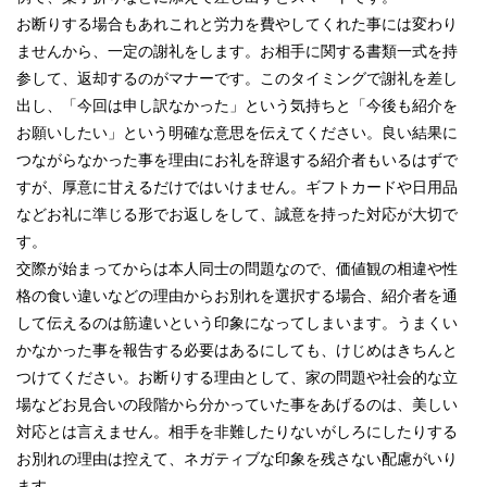
お断りする場合もあれこれと労力を費やしてくれた事には変わり
ませんから、一定の謝礼をします。お相手に関する書類一式を持
参して、返却するのがマナーです。このタイミングで謝礼を差し
出し、「今回は申し訳なかった」という気持ちと「今後も紹介を
お願いしたい」という明確な意思を伝えてください。良い結果に
つながらなかった事を理由にお礼を辞退する紹介者もいるはずで
すが、厚意に甘えるだけではいけません。ギフトカードや日用品
などお礼に準じる形でお返しをして、誠意を持った対応が大切で
す。
交際が始まってからは本人同士の問題なので、価値観の相違や性
格の食い違いなどの理由からお別れを選択する場合、紹介者を通
して伝えるのは筋違いという印象になってしまいます。うまくい
かなかった事を報告する必要はあるにしても、けじめはきちんと
つけてください。お断りする理由として、家の問題や社会的な立
場などお見合いの段階から分かっていた事をあげるのは、美しい
対応とは言えません。相手を非難したりないがしろにしたりする
お別れの理由は控えて、ネガティブな印象を残さない配慮がいり
ます。