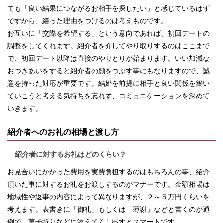
ても「良い結果につながるお相手を探したい」と感じているはず
ですから、繕った理由をつけるのは考えものです。
お互いに「交際を希望する」という意向であれば、初回デートの
調整をしてくれます。紹介者を介してやり取りするのはここまで
で、初回デート以降は直接のやりとりが始まります。いい加減な
おつきあいをすると紹介者の顔をつぶす事にもなりますので、誠
意を持った対応が重要です。結婚を前提に相手と良い関係を築い
ていこうと考える気持ちを忘れず、コミュニケーションを深めて
いきます。
紹介者へのお礼の相場と渡し方
紹介者に対するお礼はどのくらい？
お見合いにかかった費用を実費負担するのはもちろんの事、紹介
頂いた事に対するお礼をお渡しするのがマナーです。金額相場は
地域性や返事の内容によって異なりますが、２～５万円くらいを
考えます。表書きに「御礼」もしくは「薄謝」などと書くのが通
例で、菓子折りなどに添えて差し出すとスマートです。