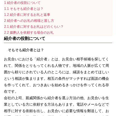
1
紹介者の役割について
1.1
そもそも紹介者とは？
1.2
紹介者に対するお礼と返事
2
紹介者へのお礼の相場と渡し方
2.1
紹介者に対するお礼はどのくらい？
2.2
媒酌人を依頼する場合のお礼
紹介者の役割について
そもそも紹介者とは？
お見合いにおける「紹介者」とは、お見合い相手候補を探してく
れて、関係をとりもってくれる人物です。地域の人脈が広くて周
囲から頼りにされている人のところには、縁談をまとめてほしい
という相談が集まります。相互の条件がマッチすれば面談の機会
を作ってくれて、おつきあいを始めるきっかけを作ってくれる存
在です。
会社の上司、親戚関係から紹介者を選ぶ方法の他、お見合いを生
業としている方に依頼する方法もあります。電話やメールなどで
相手に対する依頼を出し、お見合いに必要な情報を郵送して、お