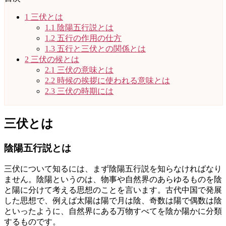
1
三伏とは
1.1
陰陽五行説とは
1.2
五行の作用の仕方
1.3
五行と三伏との関係とは
2
三伏の候とは
2.1
三伏の意味とは
2.2
時候の挨拶に使われる意味とは
2.3
三伏の時期には
三伏とは
陰陽五行説とは
三伏について知るには、まず陰陽五行説を知らなければなり
ません。陰陽というのは、物事や自然界のあらゆるものを陰
と陽に分けて考える思想のことを言います。古代中国で発展
した思想で、例えば太陽は陽で月は陰、奇数は陽で偶数は陰
といったように、自然界にある万物すべてを陰か陽かに分類
するものです。