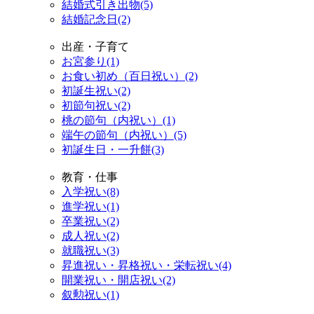
結婚式引き出物(5)
結婚記念日(2)
出産・子育て
お宮参り(1)
お食い初め（百日祝い）(2)
初誕生祝い(2)
初節句祝い(2)
桃の節句（内祝い）(1)
端午の節句（内祝い）(5)
初誕生日・一升餅(3)
教育・仕事
入学祝い(8)
進学祝い(1)
卒業祝い(2)
成人祝い(2)
就職祝い(3)
昇進祝い・昇格祝い・栄転祝い(4)
開業祝い・開店祝い(2)
叙勲祝い(1)