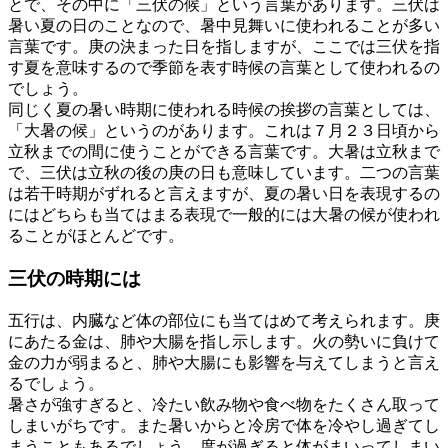
とで、その中に「三伏の候」という言葉があります。三伏は
暑い夏の日のことなので、暑中見舞いに使われることが多い
言葉です。庚の決まった日を指しますが、ここでは三伏を指
す夏を意味するので季節を表す時候の言葉として使われるの
でしょう。
同じく夏の暑い時期に使われる時候の挨拶の言葉としては、
「大暑の候」というのがあります。これは７月２３日頃から
立秋までの間に使うことができる言葉です。大暑は立秋まで
で、三伏は立秋の後の庚の日も意味しています。二つの言葉
は若干時期がずれると言えますが、夏の暑い日を表現するの
にはどちらも当てはまる表現で一般的には大暑の候が使われ
ることがほとんどです。
三伏の時期には
五行は、内臓など体の部位にも当てはめて考えられます。庚
にあたる金は、肺や大腸を指し示します。火の勢いに負けて
金の力が弱まると、肺や大腸にも影響を与えてしまうと言え
るでしょう。
暑さが強すぎると、冷たい飲み物や食べ物をたくさん取って
しまいがちです。また暑いからと冷房で体を冷やし過ぎてし
まうこともあるでしょう。度が過ぎると体がまいってしまい