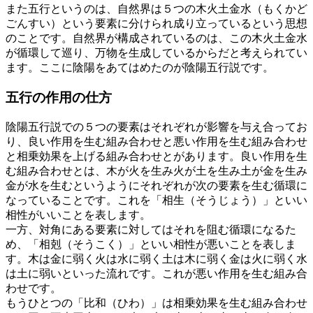
また五行というのは、自然界は５つの木火土金水（もくかど
ごんすい）という要素に分けられ成り立っているという思想
のことです。自然界が構成されているのは、この木火土金水
が循環して巡り、万物を生成しているからだと考えられてい
ます。ここに陰陽をあてはめたのが陰陽五行説です。
五行の作用の仕方
陰陽五行説での５つの要素はそれぞれが影響を与え合ってお
り、良い作用を生む組み合わせと悪い作用を生む組み合わせ
と相乗効果を上げる組み合わせとがあります。良い作用を生
む組み合わせとは、木が火を生み火が土を生み土が金を生み
金が水を生むというようにそれぞれが次の要素を生む循環に
なっていることです。これを「相生（そうじょう）」といい
相性がいいことを表します。
一方、対角にある要素に対してはそれを阻む循環になるた
め、「相剋（そうこく）」といい相性が悪いことを表しま
す。木は金に弱く火は水に弱く土は木に弱く金は火に弱く水
は土に弱いといった流れです。これが悪い作用を生む組み合
わせです。
もうひとつの「比和（ひわ）」は相乗効果を生む組み合わせ