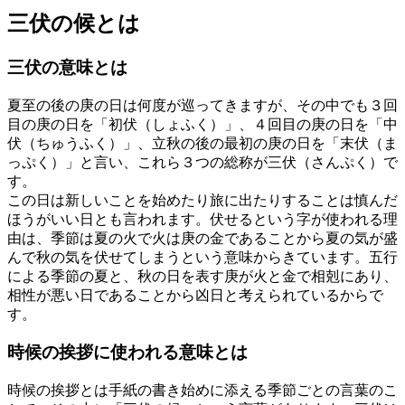
三伏の候とは
三伏の意味とは
夏至の後の庚の日は何度が巡ってきますが、その中でも３回
目の庚の日を「初伏（しょふく）」、４回目の庚の日を「中
伏（ちゅうふく）」、立秋の後の最初の庚の日を「末伏（ま
っぷく）」と言い、これら３つの総称が三伏（さんぷく）で
す。
この日は新しいことを始めたり旅に出たりすることは慎んだ
ほうがいい日とも言われます。伏せるという字が使われる理
由は、季節は夏の火で火は庚の金であることから夏の気が盛
んで秋の気を伏せてしまうという意味からきています。五行
による季節の夏と、秋の日を表す庚が火と金で相剋にあり、
相性が悪い日であることから凶日と考えられているからで
す。
時候の挨拶に使われる意味とは
時候の挨拶とは手紙の書き始めに添える季節ごとの言葉のこ