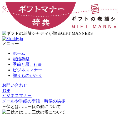
メニュー
ホーム
冠婚葬祭
季節と暦、行事
ビジネスマナー
贈りものがたり
お問い合わせ
TOP
ビジネスマナー
メールや手紙の季語・時候の挨拶
三伏とは……三伏の候について