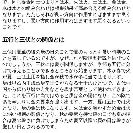
で、同じ要素同士つまり木は木、火は火、土は土、金は金、
水は水との組み合わせは相乗効果で高め合える組み合わせと
なります。ただしそれが良い方向に作用すればますます良く
なりますし、悪い方向に作用すればますます悪くなるという
ことです。
五行と三伏との関係とは
三伏は夏至の後の庚の日のことで夏のもっとも暑い時期のこ
とを表しているのですが、なぜこれが陰陽五行説と結びつく
のでしょうか。三伏には夏が関係しますが、季節も五行に分
けて考えることができるところから始まります。木が春で火
が夏、土は土用を指し金が秋で水が冬に当てはまります。
庚は甲乙丙丁戊己庚辛壬癸からなる十干のひとつで、古代中
国から伝わり暦や方角などを表す言葉として使われてきまし
た。これを五行に当てはめると庚は金の陽になり、金の陰で
ある辛よりも金の要素が強く出ます。一方、夏は五行では火
となり、庚の金は秋になります。火は金を溶かすため金は火
に弱い相剋の関係となり、秋の要素を持つ庚の日でも夏の場
合は夏の暑さに負けてしまうため夏至以降の庚の日は暑さが
厳しい日とされるのです。