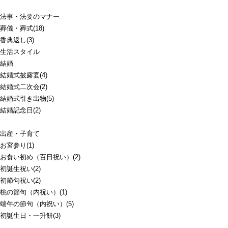
法事・法要のマナー
葬儀・葬式(18)
香典返し(3)
生活スタイル
結婚
結婚式披露宴(4)
結婚式二次会(2)
結婚式引き出物(5)
結婚記念日(2)
出産・子育て
お宮参り(1)
お食い初め（百日祝い）(2)
初誕生祝い(2)
初節句祝い(2)
桃の節句（内祝い）(1)
端午の節句（内祝い）(5)
初誕生日・一升餅(3)