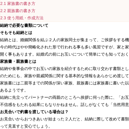
2.1
家族書の書き方
2.2
親族書の書き方
2.3
使う用紙・作成方法
結納で必要な書類について
そもそも結納とは
結納とは、婚姻関係を結ぶ２人の家族同士が集まって、ご挨拶をする機
今の時代はやや簡略化された形で行われる事も多い風習ですが、家と家
開く事もあります。結婚式の前にお互いについて簡単にでも知っておく
家族書・親族書とは
結納や食事会の中でお互いの家族を紹介するために取り交わす書類とし
のためにも、家族や親戚関係に関する基本的な情報をあらかじめ渡して
家族書には二親等までの関係が深い家族、親族書には家族書に書いた以
あるようです。
結納に先立ってパートナーの両親のところへ挨拶に伺った際に、「お互
不信感をもたれる結果にもなりかねません。話しがなくても「当然用意
お見合いで釣書を渡している場合は？
お見合いからおつきあいが始まった２人だと、結納に際して改めて書類
って見直すと安心でしょう。