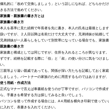
儀礼的に「改めて交換しましょう」という話しになれば、どちらかだけ
きる方法で進めてください。
家族書・親族書の書き方とは
家族書の書き方
本人を基準に見た続柄で年長者を先に書き、本人の氏名は最後とします
扱いですが、２人目以降は名前だけで大丈夫です。兄弟姉妹が結婚して
兄弟姉妹が一人暮らしをしていて別世帯になっている場合でも、家族書
親族書の書き方
家族書と構成としては同じですが、住所を入れるところが異なります。
ずです。続柄を記載する際に「伯」と「叔」の使い分けに気をつけまし
い。
三親等より遠い親戚であっても、関係が深い方たちを記載しておく家庭
しましょう。パートナーの家族のために用意するものではありますが、
使う用紙・作成方法
正式なマナーで言えば奉書紙を使うのが丁寧ですが、パソコンで作成す
ら、手書きを希望する方は探してみると良いでしょう。
パソコンを使って作成する場合には、A４用紙を横向き印刷で使ってい
に入れて、表書きを入れてください。