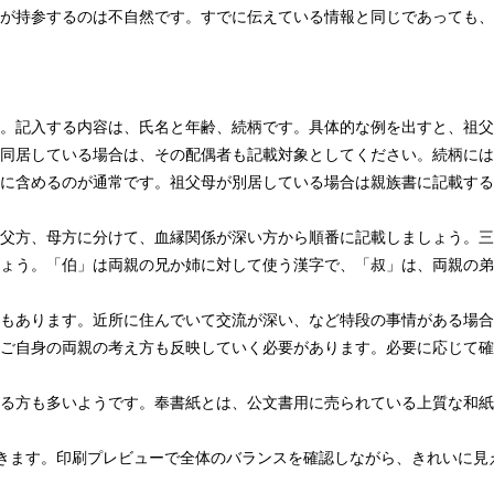
が持参するのは不自然です。すでに伝えている情報と同じであっても、
。記入する内容は、氏名と年齢、続柄です。具体的な例を出すと、祖父
同居している場合は、その配偶者も記載対象としてください。続柄には
に含めるのが通常です。祖父母が別居している場合は親族書に記載する
父方、母方に分けて、血縁関係が深い方から順番に記載しましょう。三
ょう。「伯」は両親の兄か姉に対して使う漢字で、「叔」は、両親の弟
もあります。近所に住んでいて交流が深い、など特段の事情がある場合
ご自身の両親の考え方も反映していく必要があります。必要に応じて確
る方も多いようです。奉書紙とは、公文書用に売られている上質な和紙
きます。印刷プレビューで全体のバランスを確認しながら、きれいに見