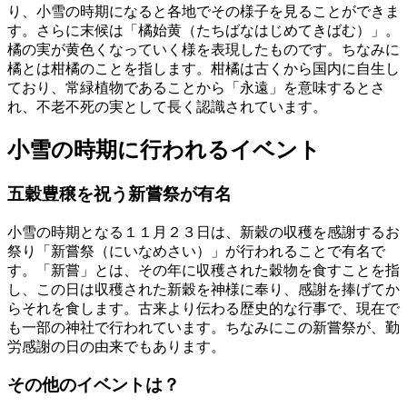
り、小雪の時期になると各地でその様子を見ることができま
す。さらに末候は「橘始黄（たちばなはじめてきばむ）」。
橘の実が黄色くなっていく様を表現したものです。ちなみに
橘とは柑橘のことを指します。柑橘は古くから国内に自生し
ており、常緑植物であることから「永遠」を意味するとさ
れ、不老不死の実として長く認識されています。
小雪の時期に行われるイベント
五穀豊穣を祝う新嘗祭が有名
小雪の時期となる１１月２３日は、新穀の収穫を感謝するお
祭り「新嘗祭（にいなめさい）」が行われることで有名で
す。「新嘗」とは、その年に収穫された穀物を食すことを指
し、この日は収穫された新穀を神様に奉り、感謝を捧げてか
らそれを食します。古来より伝わる歴史的な行事で、現在で
も一部の神社で行われています。ちなみにこの新嘗祭が、勤
労感謝の日の由来でもあります。
その他のイベントは？