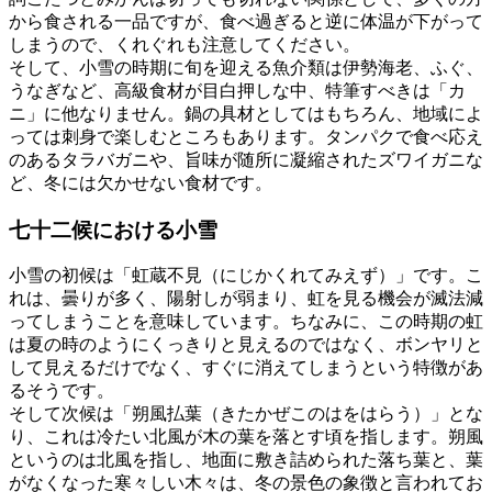
から食される一品ですが、食べ過ぎると逆に体温が下がって
しまうので、くれぐれも注意してください。
そして、小雪の時期に旬を迎える魚介類は伊勢海老、ふぐ、
うなぎなど、高級食材が目白押しな中、特筆すべきは「カ
ニ」に他なりません。鍋の具材としてはもちろん、地域によ
っては刺身で楽しむところもあります。タンパクで食べ応え
のあるタラバガニや、旨味が随所に凝縮されたズワイガニな
ど、冬には欠かせない食材です。
七十二候における小雪
小雪の初候は「虹蔵不見（にじかくれてみえず）」です。こ
れは、曇りが多く、陽射しが弱まり、虹を見る機会が滅法減
ってしまうことを意味しています。ちなみに、この時期の虹
は夏の時のようにくっきりと見えるのではなく、ボンヤリと
して見えるだけでなく、すぐに消えてしまうという特徴があ
るそうです。
そして次候は「朔風払葉（きたかぜこのはをはらう）」とな
り、これは冷たい北風が木の葉を落とす頃を指します。朔風
というのは北風を指し、地面に敷き詰められた落ち葉と、葉
がなくなった寒々しい木々は、冬の景色の象徴と言われてお