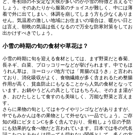
ど、冬初頭の不安定な天候が多いのが小雪の特徴と言えるで
しょう。そのあたりから服装のチョイスが難しく、中には薄
着で外に出てしまい、体調を崩してしまう方も少なくありま
せん。気温差の激しい地域にお住まいの場合は、暖かい日と
は言え、朝晩の気温は低くなるので万全な防寒対策をしてお
出かけすべきでしょう。
小雪の時期の旬の食材や草花は？
小雪の時期に旬を迎える食材としては、まず野菜だと春菊、
長ネギ、白菜、ブロッコリーなどが挙げられます。中でもほ
うれん草は、ヨーロッパ地方では「胃腸のほうき」と言われ
ており、消化吸収がよく、食物繊維が多く含まれるため整腸
作用が高く、貧血防止にもなることから人気の食材となって
います。お鍋やうどんの具としてはもちろん、そのまま湯が
き、おひたしとして食すのも美味しく、万能な野菜と言えま
す。
さらに果物の旬としてはキウイやリンゴなどがありますが、
中でもみかんは冬の果物として外せない一品でしょう。ご存
知の様にビタミンCを多く含んでおり、骨粗しょう症の予防
にも効果的な食べ物だと言われています。日本では冬の代名
詞こたつとみかんは切っても切れない関係として、多くの方