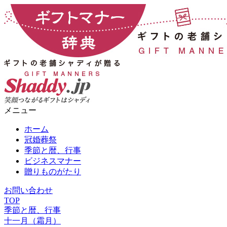
メニュー
ホーム
冠婚葬祭
季節と暦、行事
ビジネスマナー
贈りものがたり
お問い合わせ
TOP
季節と暦、行事
十一月（霜月）