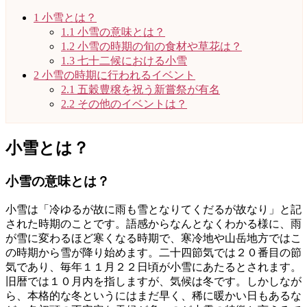
1
小雪とは？
1.1
小雪の意味とは？
1.2
小雪の時期の旬の食材や草花は？
1.3
七十二候における小雪
2
小雪の時期に行われるイベント
2.1
五穀豊穣を祝う新嘗祭が有名
2.2
その他のイベントは？
小雪とは？
小雪の意味とは？
小雪は「冷ゆるが故に雨も雪となりてくだるが故なり」と記
された時期のことです。語感からなんとなくわかる様に、雨
が雪に変わるほど寒くなる時期で、寒冷地や山岳地方ではこ
の時期から雪が降り始めます。二十四節気では２０番目の節
気であり、毎年１１月２２日頃が小雪にあたるとされます。
旧暦では１０月内を指しますが、気候は冬です。しかしなが
ら、本格的な冬というにはまだ早く、稀に暖かい日もあるな