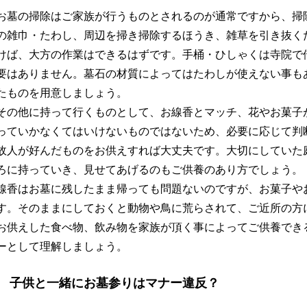
お墓の掃除はご家族が行うものとされるのが通常ですから、掃
の雑巾・たわし、周辺を掃き掃除するほうき、雑草を引き抜く
けば、大方の作業はできるはずです。手桶・ひしゃくは寺院で
要はありません。墓石の材質によってはたわしが使えない事も
たものを用意しましょう。
その他に持って行くものとして、お線香とマッチ、花やお菓子
っていかなくてはいけないものではないため、必要に応じて判
故人が好んだものをお供えすれば大丈夫です。大切にしていた
ろに持っていき、見せてあげるのもご供養のあり方でしょう。
線香はお墓に残したまま帰っても問題ないのですが、お菓子や
す。そのままにしておくと動物や鳥に荒らされて、ご近所の方
お供えした食べ物、飲み物を家族が頂く事によってご供養でき
ーとして理解しましょう。
子供と一緒にお墓参りはマナー違反？