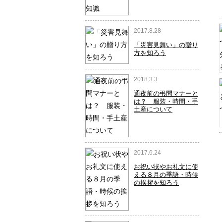
2017.8.28
「災害見舞い」の贈り
方を知ろう
2018.3.3
通夜前の弔問マナーと
は？ 服装・時間・手
土産について
2017.6.24
お祝い状やお礼文に使
える８月の季語・時候
の挨拶を知ろう