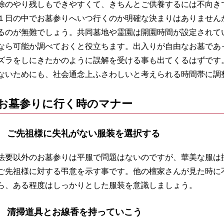
除のやり残しもできやすくて、きちんとご供養するには不向き
１日の中でお墓参りへいつ行くのか明確な決まりはありません
るのが無難でしょう。共同墓地や霊園は開園時間が設定されて
なら可能か調べておくと役立ちます。出入りが自由なお墓であ
ズラをしにきたかのように誤解を受ける事も出てくるはずです
ないためにも、社会通念上ふさわしいと考えられる時間帯に調
お墓参りに行く時のマナー
ご先祖様に失礼がない服装を選択する
法要以外のお墓参りは平服で問題はないのですが、華美な服は
ご先祖様に対する弔意を示す事です。他の檀家さんが見た時に
ら、ある程度はしっかりとした服装を意識しましょう。
清掃道具とお線香を持っていこう