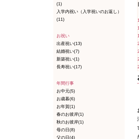
(1)
入学内祝い（入学祝いのお返し）
(11)
お祝い
出産祝い(13)
結婚祝い(7)
新築祝い(1)
長寿祝い(17)
年間行事
お中元(5)
お歳暮(6)
お年賀(1)
春のお彼岸(1)
秋のお彼岸(1)
母の日(8)
父の日(4)