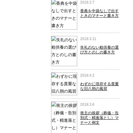
2018.3.7
香典を中袋なしで出す
ときのマナーと書き方
2018.3.11
失礼のない粗供養の選
び方とのしの書き方
2018.4.2
わずかに現存する貴重
な旧八朔の風習
2018.3.6
喪主の挨拶（葬儀・告
別式・精進落とし）マ
ナーと例文