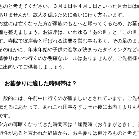
ものと考えてください。３月１日や４月１日といった月命日は
ありませんが、故人を偲ぶために会いに行く方もいます。
お盆には亡くなった方が家族のもとへと帰ってくるため、お墓
備を整えましょう。お彼岸は、いわゆる「あの世」と「この世
す。寺院で彼岸会と呼ばれる法要を営む事も多く、その足のま
そのほかに、年末年始や子供の進学が決まったタイミングなど
墓参りはいつ行くのか明確なルールはありませんが、ご先祖様
に出向いてご供養しましょう。
お墓参りに適した時間帯は？
一般的には、午前中に行くのが望ましいとされています。ご先
伝えるにあたって、あれこれ用事をすませた後に出向くよりも
です。
夕方の薄暗くなってきた時間帯は「逢魔時（おうまがとき）」
能性があると言われた経緯から、お墓参りは避けるものと考え