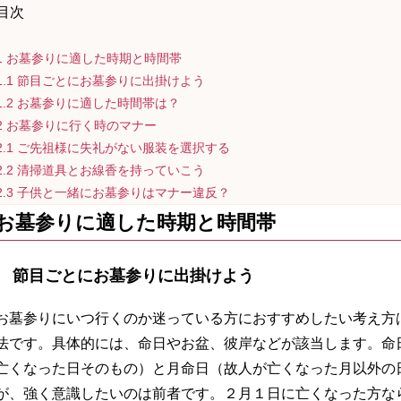
目次
1
お墓参りに適した時期と時間帯
1.1
節目ごとにお墓参りに出掛けよう
1.2
お墓参りに適した時間帯は？
2
お墓参りに行く時のマナー
2.1
ご先祖様に失礼がない服装を選択する
2.2
清掃道具とお線香を持っていこう
2.3
子供と一緒にお墓参りはマナー違反？
お墓参りに適した時期と時間帯
節目ごとにお墓参りに出掛けよう
お墓参りにいつ行くのか迷っている方におすすめしたい考え方
法です。具体的には、命日やお盆、彼岸などが該当します。命
亡くなった日そのもの）と月命日（故人が亡くなった月以外の
が、強く意識したいのは前者です。２月１日に亡くなった方な