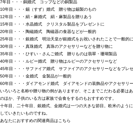
7年目・・・銅婚式 コップなどの銅製品
10年目・・・錫（すず）婚式 贈り物は錫製のもの
12年目・・・絹・麻婚式 絹・麻製品を贈りあう
15年目・・・水晶婚式 クリスタル製品をプレゼントに
20年目・・・陶磁婚式 陶磁器の食器などが一般的
25年目・・・銀婚式 明治天皇が銀婚式をお祝いされたことで一般的
30年目・・・真珠婚式 真珠のアクセサリーなどを贈り物に
35年目・・・ひすい・さんご婚式 贈りものは翡翠・珊瑚製品
40年目・・・ルビー婚式 贈り物はルビーのアクセサリーなど
45年目・・・サファイア婚式 サファイアのアクセサリーなどをプレ
50年目・・・金婚式 金製品が一般的
60年目・・・ダイアモンド婚式 ダイアモンドの装飾品やアクセサリ
いろいろと名称や贈り物の例がありますが、そこまでこだわる必要はあ
のほか、子供のいる方は家族で会食をするのもおすすめです。
十年目、二十年目、銀婚式、金婚式は一つの大きな節目。欧米のように
していきたいものですね。
あなたにおすすめの関連商品はこちら