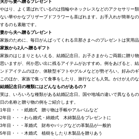
夫から妻へ贈るプレゼント
やはり、よく選ばれているのは指輪やネックレスなどのアクセサリー類
ない華やかなプリザーブドフラワーも喜ばれます。お手入れが簡単なの
するのも素敵です。
妻から夫へ贈るプレゼント
家族のために、毎日がんばってくれる旦那さまへのプレゼントは実用品
家族から2人へ贈るギフト
家族のはじまりともいえる、結婚記念日。お子さまからご両親に贈り物
思いますが、何か思い出に残るアイテムがおすすめ。例をあげると、結
ンドアイテムのほか、体験型ギフトやグルメなどが勢ぞろい。好みのギ
このほか、家族で集って食事をしたり、旅行なども人気。かけがえのな
結婚記念日の種類にはどんなものがあるの？
実は、いろいろな種類がある結婚記念日。国や地域の違いで異なるもの
日の名称と贈り物の例をご紹介します。
1年目・・・紙婚式 贈り物は手帳やアルバムなど
2年目・・・わら婚式・綿婚式 木綿製品をプレゼントに
3年目・・・革婚式 財布やバッグなどの革製品が一般的
5年目・・・木婚式 植樹をしたり木製品を贈りあう