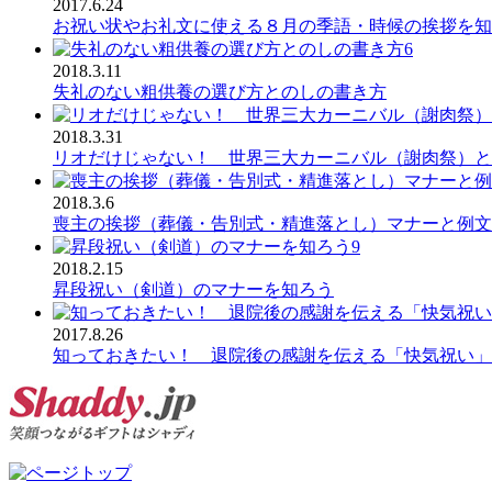
2017.6.24
お祝い状やお礼文に使える８月の季語・時候の挨拶を知
6
2018.3.11
失礼のない粗供養の選び方とのしの書き方
2018.3.31
リオだけじゃない！ 世界三大カーニバル（謝肉祭）と
2018.3.6
喪主の挨拶（葬儀・告別式・精進落とし）マナーと例文
9
2018.2.15
昇段祝い（剣道）のマナーを知ろう
2017.8.26
知っておきたい！ 退院後の感謝を伝える「快気祝い」