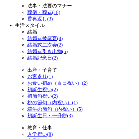
法事・法要のマナー
葬儀・葬式(18)
香典返し(3)
生活スタイル
結婚
結婚式披露宴(4)
結婚式二次会(2)
結婚式引き出物(5)
結婚記念日(2)
出産・子育て
お宮参り(1)
お食い初め（百日祝い）(2)
初誕生祝い(2)
初節句祝い(2)
桃の節句（内祝い）(1)
端午の節句（内祝い）(5)
初誕生日・一升餅(3)
教育・仕事
入学祝い(8)