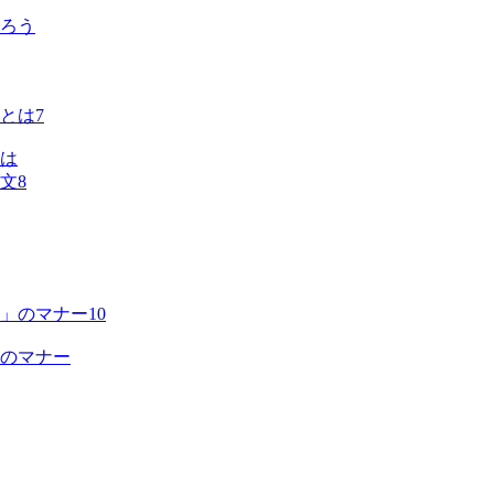
ろう
7
は
8
10
のマナー