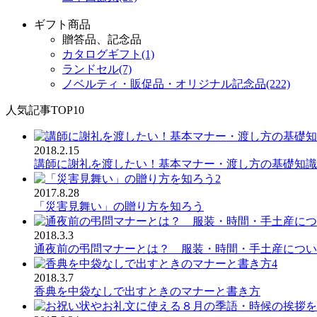
ギフト商品
贈答品、記念品
カタログギフト(1)
ランドセル(7)
ノベルティ・販促品・オリジナル記念品(222)
人気記事TOP10
2018.2.15
講師に謝礼を渡したい！基本マナー・渡し方の基礎知識
2
2017.8.28
「災害見舞い」の贈り方を知ろう
2018.3.3
通夜前の弔問マナーとは？ 服装・時間・手土産につい
4
2018.3.7
香典を中袋なしで出すときのマナーと書き方