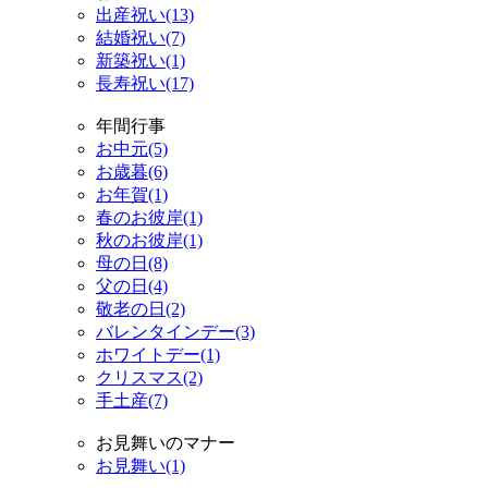
出産祝い(13)
結婚祝い(7)
新築祝い(1)
長寿祝い(17)
年間行事
お中元(5)
お歳暮(6)
お年賀(1)
春のお彼岸(1)
秋のお彼岸(1)
母の日(8)
父の日(4)
敬老の日(2)
バレンタインデー(3)
ホワイトデー(1)
クリスマス(2)
手土産(7)
お見舞いのマナー
お見舞い(1)