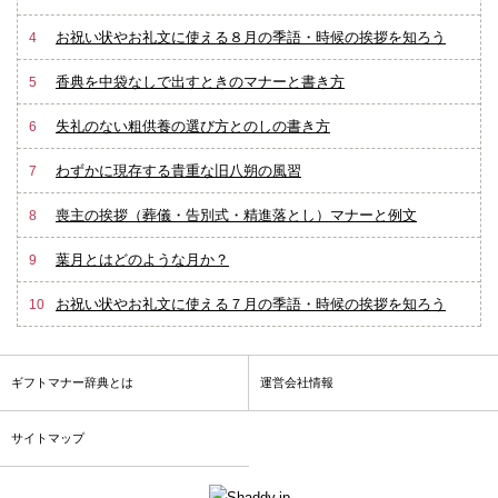
お祝い状やお礼文に使える８月の季語・時候の挨拶を知ろう
4
香典を中袋なしで出すときのマナーと書き方
5
失礼のない粗供養の選び方とのしの書き方
6
わずかに現存する貴重な旧八朔の風習
7
喪主の挨拶（葬儀・告別式・精進落とし）マナーと例文
8
葉月とはどのような月か？
9
お祝い状やお礼文に使える７月の季語・時候の挨拶を知ろう
10
ギフトマナー辞典とは
運営会社情報
サイトマップ