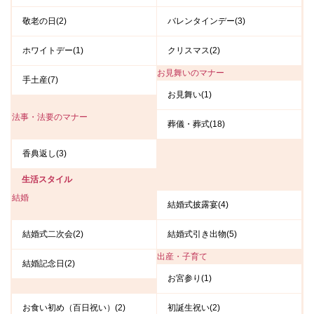
敬老の日(2)
バレンタインデー(3)
ホワイトデー(1)
クリスマス(2)
お見舞いのマナー
手土産(7)
お見舞い(1)
法事・法要のマナー
葬儀・葬式(18)
香典返し(3)
生活スタイル
結婚
結婚式披露宴(4)
結婚式二次会(2)
結婚式引き出物(5)
出産・子育て
結婚記念日(2)
お宮参り(1)
お食い初め（百日祝い）(2)
初誕生祝い(2)