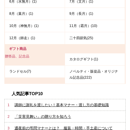
6月（水無月）(1)
7月（文月）(1)
8月（葉月）(1)
9月（長月）(1)
10月（神無月）(1)
11月（霜月）(10)
12月（師走）(1)
二十四節気(25)
ギフト商品
贈答品、記念品
カタログギフト(1)
ランドセル(7)
ノベルティ・販促品・オリジナ
ル記念品(222)
人気記事TOP10
講師に謝礼を渡したい！基本マナー・渡し方の基礎知識
1
「災害見舞い」の贈り方を知ろう
2
通夜前の弔問マナーとは？ 服装・時間・手土産について
3