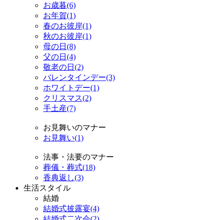
お歳暮(6)
お年賀(1)
春のお彼岸(1)
秋のお彼岸(1)
母の日(8)
父の日(4)
敬老の日(2)
バレンタインデー(3)
ホワイトデー(1)
クリスマス(2)
手土産(7)
お見舞いのマナー
お見舞い(1)
法事・法要のマナー
葬儀・葬式(18)
香典返し(3)
生活スタイル
結婚
結婚式披露宴(4)
結婚式二次会(2)