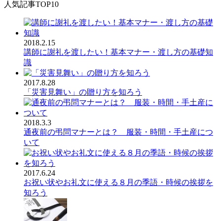
人気記事TOP10
2018.2.15
講師に謝礼を渡したい！基本マナー・渡し方の基礎知
識
2017.8.28
「災害見舞い」の贈り方を知ろう
2018.3.3
通夜前の弔問マナーとは？ 服装・時間・手土産につ
いて
2017.6.24
お祝い状やお礼文に使える８月の季語・時候の挨拶を
知ろう