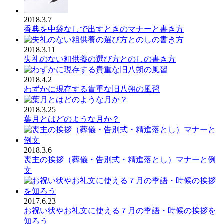
2018.3.7
香典を中袋なしで出すときのマナーと書き方
2018.3.11
失礼のない粗供養の選び方とのしの書き方
2018.4.2
わずかに現存する貴重な旧八朔の風習
2018.3.25
葉月とはどのような月か？
2018.3.6
喪主の挨拶（葬儀・告別式・精進落とし）マナーと例
文
2017.6.23
お祝い状やお礼文に使える７月の季語・時候の挨拶を
知ろう