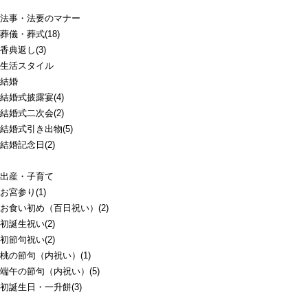
法事・法要のマナー
葬儀・葬式(18)
香典返し(3)
生活スタイル
結婚
結婚式披露宴(4)
結婚式二次会(2)
結婚式引き出物(5)
結婚記念日(2)
出産・子育て
お宮参り(1)
お食い初め（百日祝い）(2)
初誕生祝い(2)
初節句祝い(2)
桃の節句（内祝い）(1)
端午の節句（内祝い）(5)
初誕生日・一升餅(3)