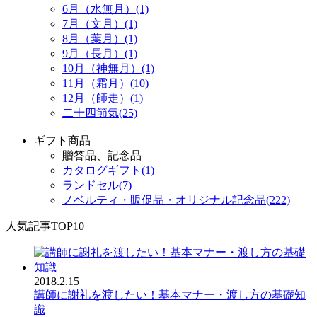
6月（水無月）(1)
7月（文月）(1)
8月（葉月）(1)
9月（長月）(1)
10月（神無月）(1)
11月（霜月）(10)
12月（師走）(1)
二十四節気(25)
ギフト商品
贈答品、記念品
カタログギフト(1)
ランドセル(7)
ノベルティ・販促品・オリジナル記念品(222)
人気記事TOP10
2018.2.15
講師に謝礼を渡したい！基本マナー・渡し方の基礎知
識