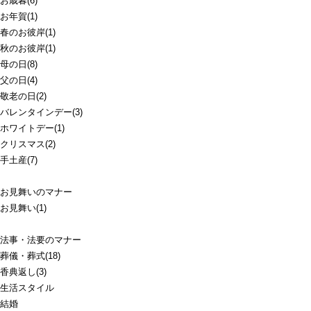
お歳暮(6)
お年賀(1)
春のお彼岸(1)
秋のお彼岸(1)
母の日(8)
父の日(4)
敬老の日(2)
バレンタインデー(3)
ホワイトデー(1)
クリスマス(2)
手土産(7)
お見舞いのマナー
お見舞い(1)
法事・法要のマナー
葬儀・葬式(18)
香典返し(3)
生活スタイル
結婚