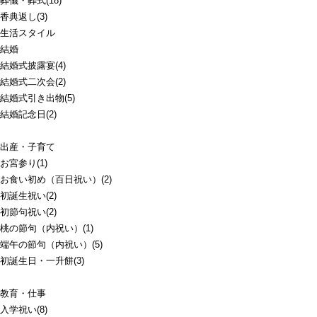
葬儀・葬式(18)
香典返し(3)
生活スタイル
結婚
結婚式披露宴(4)
結婚式二次会(2)
結婚式引き出物(5)
結婚記念日(2)
出産・子育て
お宮参り(1)
お食い初め（百日祝い）(2)
初誕生祝い(2)
初節句祝い(2)
桃の節句（内祝い）(1)
端午の節句（内祝い）(5)
初誕生日・一升餅(3)
教育・仕事
入学祝い(8)