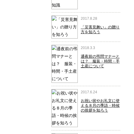
2017.8.28
2
「災害見舞い」の贈り
方を知ろう
2018.3.3
3
通夜前の弔問マナーと
は？ 服装・時間・手
土産について
2017.6.24
4
お祝い状やお礼文に使
える８月の季語・時候
の挨拶を知ろう