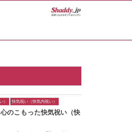
い）
快気祝い（快気内祝い）
、心のこもった快気祝い（快