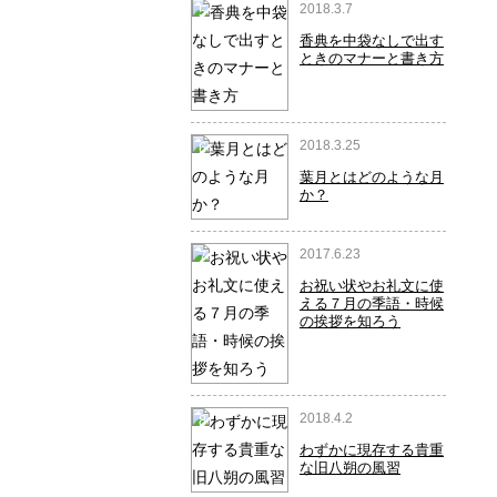
2018.3.7
5
香典を中袋なしで出す
ときのマナーと書き方
2018.3.25
6
葉月とはどのような月
か？
2017.6.23
7
お祝い状やお礼文に使
える７月の季語・時候
の挨拶を知ろう
2018.4.2
8
わずかに現存する貴重
な旧八朔の風習