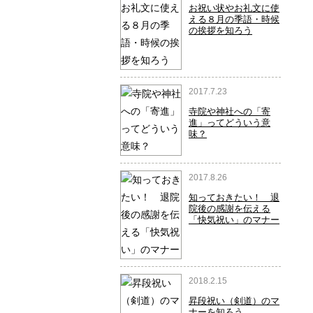
お祝い状やお礼文に使
える８月の季語・時候
の挨拶を知ろう
2017.7.23
寺院や神社への「寄
進」ってどういう意
味？
2017.8.26
知っておきたい！ 退
院後の感謝を伝える
「快気祝い」のマナー
2018.2.15
昇段祝い（剣道）のマ
ナーを知ろう