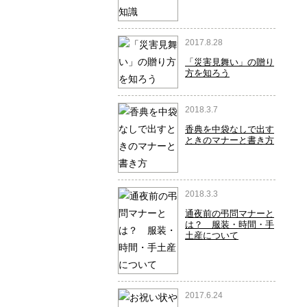
2017.8.28
「災害見舞い」の贈り
方を知ろう
2018.3.7
香典を中袋なしで出す
ときのマナーと書き方
2018.3.3
通夜前の弔問マナーと
は？ 服装・時間・手
土産について
2017.6.24