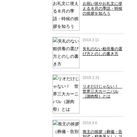
お祝い状やお礼文に使
える８月の季語・時候
の挨拶を知ろう
2018.3.11
失礼のない粗供養の選
び方とのしの書き方
2018.3.31
リオだけじゃない！
世界三大カーニバル
（謝肉祭）とは
2018.3.6
喪主の挨拶（葬儀・告
別式・精進落とし）マ