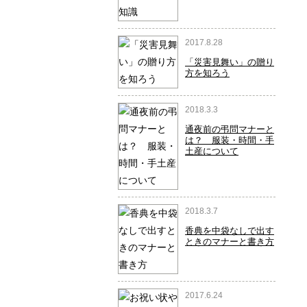
2017.8.28
「災害見舞い」の贈り
方を知ろう
2018.3.3
通夜前の弔問マナーと
は？ 服装・時間・手
土産について
2018.3.7
香典を中袋なしで出す
ときのマナーと書き方
2017.6.24