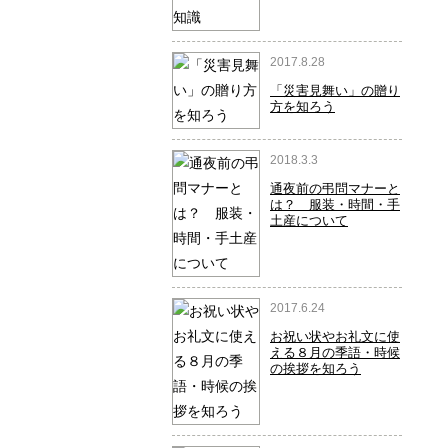
2017.8.28
「災害見舞い」の贈り
方を知ろう
2018.3.3
通夜前の弔問マナーと
は？ 服装・時間・手
土産について
2017.6.24
お祝い状やお礼文に使
える８月の季語・時候
の挨拶を知ろう