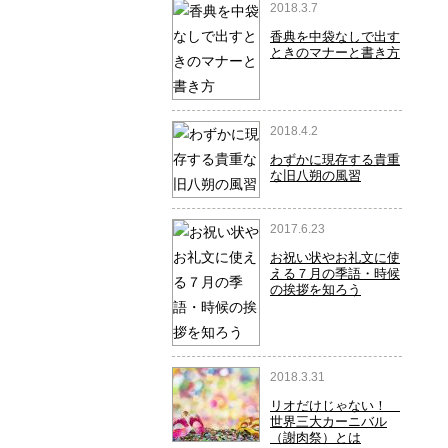
2018.3.7
香典を中袋なしで出す
ときのマナーと書き方
2018.4.2
わずかに現存する貴重
な旧八朔の風習
2017.6.23
お祝い状やお礼文に使
える７月の季語・時候
の挨拶を知ろう
2018.3.31
リオだけじゃない！
世界三大カーニバル
（謝肉祭）とは