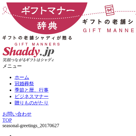
メニュー
ホーム
冠婚葬祭
季節と暦、行事
ビジネスマナー
贈りものがたり
お問い合わせ
TOP
seasonal-greetings_20170627