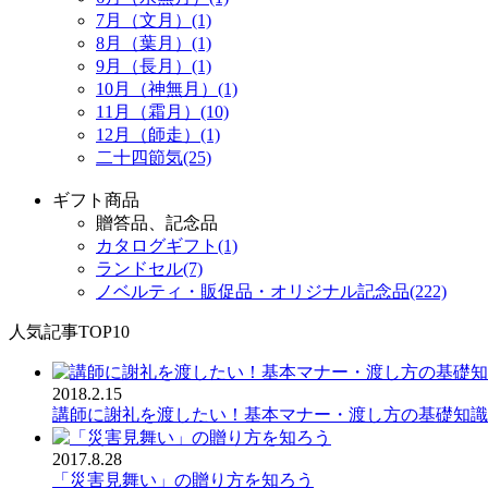
7月（文月）(1)
8月（葉月）(1)
9月（長月）(1)
10月（神無月）(1)
11月（霜月）(10)
12月（師走）(1)
二十四節気(25)
ギフト商品
贈答品、記念品
カタログギフト(1)
ランドセル(7)
ノベルティ・販促品・オリジナル記念品(222)
人気記事TOP10
2018.2.15
講師に謝礼を渡したい！基本マナー・渡し方の基礎知識
2017.8.28
「災害見舞い」の贈り方を知ろう