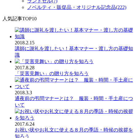
ランドセル(7)
ノベルティ・販促品・オリジナル記念品(222)
人気記事TOP10
2018.2.15
講師に謝礼を渡したい！基本マナー・渡し方の基礎知
識
2017.8.28
「災害見舞い」の贈り方を知ろう
2018.3.3
通夜前の弔問マナーとは？ 服装・時間・手土産につ
いて
2017.6.24
お祝い状やお礼文に使える８月の季語・時候の挨拶を
知ろう