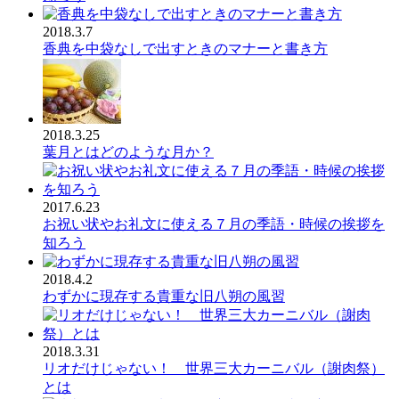
2018.3.7
香典を中袋なしで出すときのマナーと書き方
2018.3.25
葉月とはどのような月か？
2017.6.23
お祝い状やお礼文に使える７月の季語・時候の挨拶を
知ろう
2018.4.2
わずかに現存する貴重な旧八朔の風習
2018.3.31
リオだけじゃない！ 世界三大カーニバル（謝肉祭）
とは