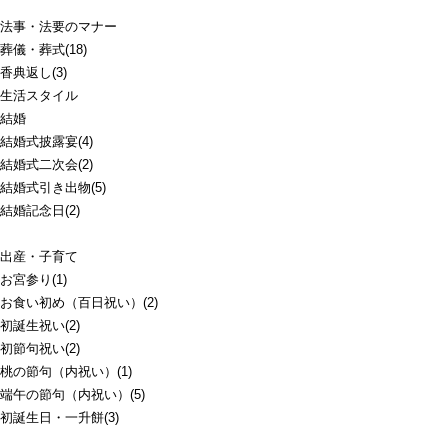
法事・法要のマナー
葬儀・葬式(18)
香典返し(3)
生活スタイル
結婚
結婚式披露宴(4)
結婚式二次会(2)
結婚式引き出物(5)
結婚記念日(2)
出産・子育て
お宮参り(1)
お食い初め（百日祝い）(2)
初誕生祝い(2)
初節句祝い(2)
桃の節句（内祝い）(1)
端午の節句（内祝い）(5)
初誕生日・一升餅(3)