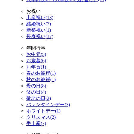
お祝い
出産祝い(13)
結婚祝い(7)
新築祝い(1)
長寿祝い(17)
年間行事
お中元(5)
お歳暮(6)
お年賀(1)
春のお彼岸(1)
秋のお彼岸(1)
母の日(8)
父の日(4)
敬老の日(2)
バレンタインデー(3)
ホワイトデー(1)
クリスマス(2)
手土産(7)