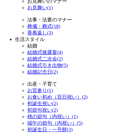
お見舞いのマナー
お見舞い(1)
法事・法要のマナー
葬儀・葬式(18)
香典返し(3)
生活スタイル
結婚
結婚式披露宴(4)
結婚式二次会(2)
結婚式引き出物(5)
結婚記念日(2)
出産・子育て
お宮参り(1)
お食い初め（百日祝い）(2)
初誕生祝い(2)
初節句祝い(2)
桃の節句（内祝い）(1)
端午の節句（内祝い）(5)
初誕生日・一升餅(3)