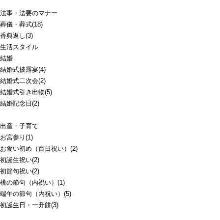
法事・法要のマナー
葬儀・葬式(18)
香典返し(3)
生活スタイル
結婚
結婚式披露宴(4)
結婚式二次会(2)
結婚式引き出物(5)
結婚記念日(2)
出産・子育て
お宮参り(1)
お食い初め（百日祝い）(2)
初誕生祝い(2)
初節句祝い(2)
桃の節句（内祝い）(1)
端午の節句（内祝い）(5)
初誕生日・一升餅(3)