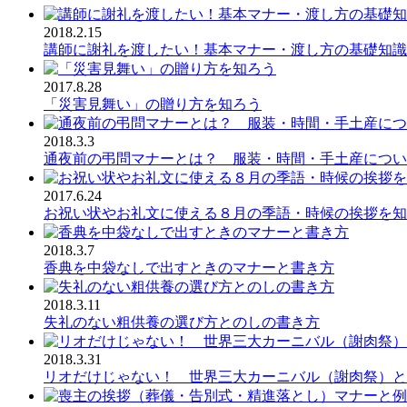
2018.2.15
講師に謝礼を渡したい！基本マナー・渡し方の基礎知識
2017.8.28
「災害見舞い」の贈り方を知ろう
2018.3.3
通夜前の弔問マナーとは？ 服装・時間・手土産につい
2017.6.24
お祝い状やお礼文に使える８月の季語・時候の挨拶を知
2018.3.7
香典を中袋なしで出すときのマナーと書き方
2018.3.11
失礼のない粗供養の選び方とのしの書き方
2018.3.31
リオだけじゃない！ 世界三大カーニバル（謝肉祭）と