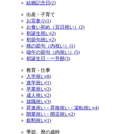
結婚記念日(2)
出産・子育て
お宮参り(1)
お食い初め（百日祝い）(2)
初誕生祝い(2)
初節句祝い(2)
桃の節句（内祝い）(1)
端午の節句（内祝い）(5)
初誕生日・一升餅(3)
教育・仕事
入学祝い(8)
進学祝い(1)
卒業祝い(2)
成人祝い(2)
就職祝い(3)
昇進祝い・昇格祝い・栄転祝い(4)
開業祝い・開店祝い(2)
叙勲祝い(1)
季節、暦の歳時