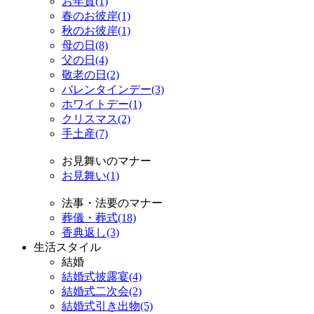
お年賀(1)
春のお彼岸(1)
秋のお彼岸(1)
母の日(8)
父の日(4)
敬老の日(2)
バレンタインデー(3)
ホワイトデー(1)
クリスマス(2)
手土産(7)
お見舞いのマナー
お見舞い(1)
法事・法要のマナー
葬儀・葬式(18)
香典返し(3)
生活スタイル
結婚
結婚式披露宴(4)
結婚式二次会(2)
結婚式引き出物(5)