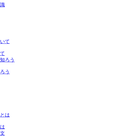
て
ろう
は