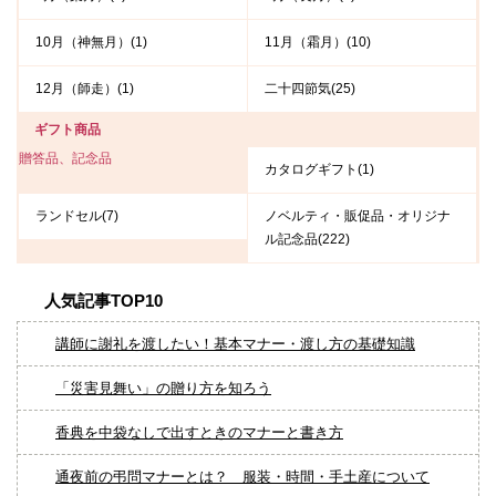
10月（神無月）(1)
11月（霜月）(10)
12月（師走）(1)
二十四節気(25)
ギフト商品
贈答品、記念品
カタログギフト(1)
ランドセル(7)
ノベルティ・販促品・オリジナ
ル記念品(222)
人気記事TOP10
講師に謝礼を渡したい！基本マナー・渡し方の基礎知識
「災害見舞い」の贈り方を知ろう
香典を中袋なしで出すときのマナーと書き方
通夜前の弔問マナーとは？ 服装・時間・手土産について