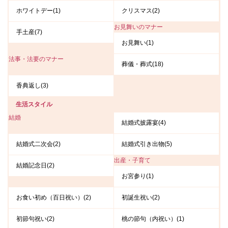
ホワイトデー(1)
クリスマス(2)
お見舞いのマナー
手土産(7)
お見舞い(1)
法事・法要のマナー
葬儀・葬式(18)
香典返し(3)
生活スタイル
結婚
結婚式披露宴(4)
結婚式二次会(2)
結婚式引き出物(5)
出産・子育て
結婚記念日(2)
お宮参り(1)
お食い初め（百日祝い）(2)
初誕生祝い(2)
初節句祝い(2)
桃の節句（内祝い）(1)