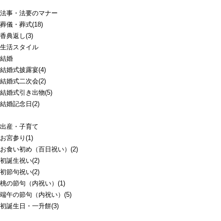
法事・法要のマナー
葬儀・葬式(18)
香典返し(3)
生活スタイル
結婚
結婚式披露宴(4)
結婚式二次会(2)
結婚式引き出物(5)
結婚記念日(2)
出産・子育て
お宮参り(1)
お食い初め（百日祝い）(2)
初誕生祝い(2)
初節句祝い(2)
桃の節句（内祝い）(1)
端午の節句（内祝い）(5)
初誕生日・一升餅(3)